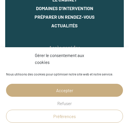
DOMAINES D'INTERVENTION
PRÉPARER UN RENDEZ-VOUS
ACTUALITÉS
Accès rapides
Gérer le consentement aux
MENTIONS LÉGALES
cookies
POLITIQUE DE CONFIDENTIALITÉ
Nous utilisons des cookies pour optimiser notre site web et notre service.
EXERCEZ VOS DROITS
PLAN DU SITE
Accepter
POLITIQUE DE COOKIES
Refuser
Préférences
© 2026 DEMONT Avocat - Site réalisé par
Startup