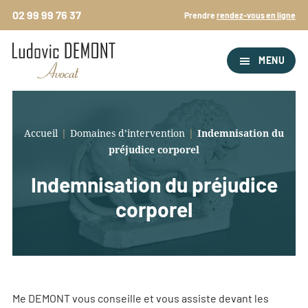
Passer
02 99 99 76 37
Prendre
rendez-vous en ligne
au
contenu
principal
MENU
Accueil
|
Domaines d’intervention
|
Indemnisation du
préjudice corporel
Indemnisation du préjudice
corporel
Me DEMONT vous conseille et vous assiste devant les