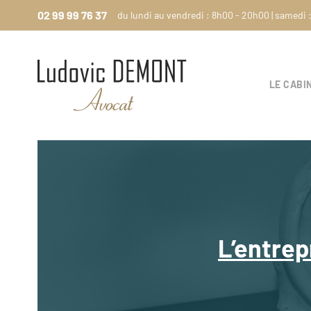
Passer
Passer
02 99 99 76 37
du lundi au vendredi : 8h00 - 20h00 | samedi 
à
au
la
contenu
navigation
principal
principale
LE CABI
L’entrep