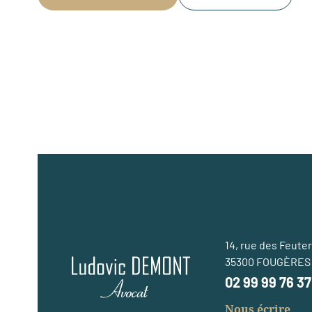
14, rue des Feute
35300 FOUGÈRES
02 99 99 76 37
Nous écrire