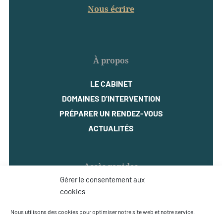
Nous écrire
À propos
LE CABINET
DOMAINES D'INTERVENTION
PRÉPARER UN RENDEZ-VOUS
ACTUALITÉS
Accès rapides
Gérer le consentement aux
MENTIONS LÉGALES
cookies
POLITIQUE DE CONFIDENTIALITÉ
Nous utilisons des cookies pour optimiser notre site web et notre service.
EXERCEZ VOS DROITS