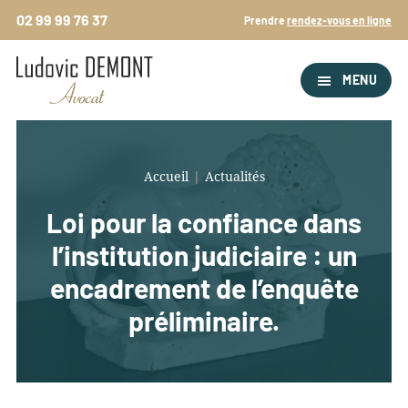
Passer
02 99 99 76 37
Prendre
rendez-vous en ligne
au
contenu
principal
MENU
Accueil
|
Actualités
Loi pour la confiance dans
l’institution judiciaire : un
encadrement de l’enquête
préliminaire.